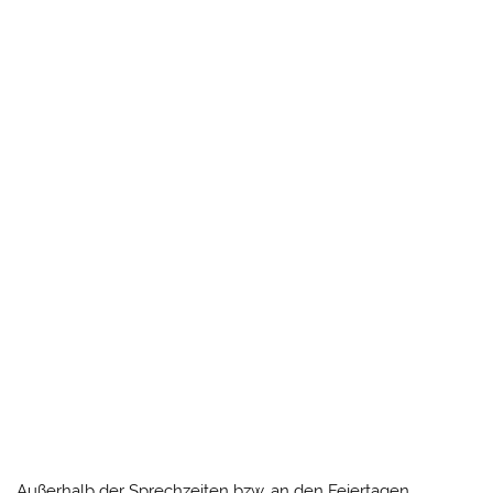
Außerhalb der Sprechzeiten bzw. an den Feiertagen,